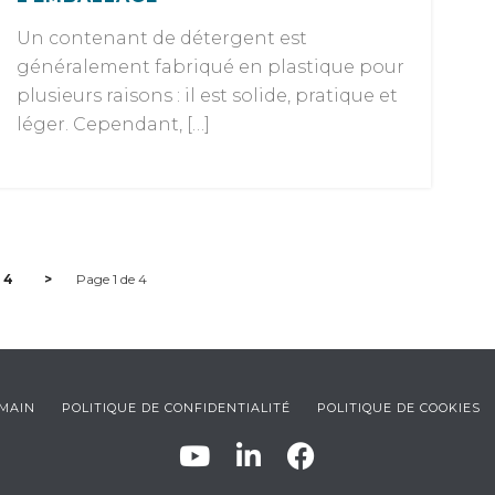
Un contenant de détergent est
généralement fabriqué en plastique pour
plusieurs raisons : il est solide, pratique et
léger. Cependant, […]
4
>
Page 1 de 4
UMAIN
POLITIQUE DE CONFIDENTIALITÉ
POLITIQUE DE COOKIES