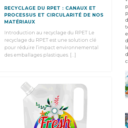
RECYCLAGE DU RPET : CANAUX ET
PROCESSUS ET CIRCULARITÉ DE NOS
MATÉRIAUX
Introduction au recyclage du RPET Le
recyclage du RPET est une solution clé
pour réduire l’impact environnemental
des emballages plastiques. […]