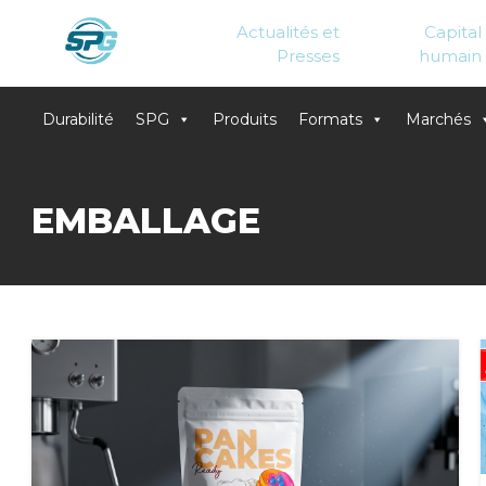
Actualités et
Capital
Presses
humain
Durabilité
SPG
Produits
Formats
Marchés
Skip
to
EMBALLAGE
content