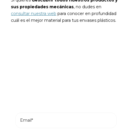
sus propiedades mecánicas
, no dudes en
consultar nuestra web
para conocer en profundidad
cuál es el mejor material para tus envases plásticos.
Sé el primero en leer nuestras
novedades
Suscríbete y recibe en tu correo los posts más
recientes de nuestro blog.