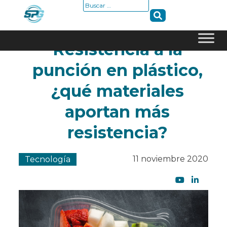
Buscar:
Resistencia a la
Skip
punción en plástico,
to
content
¿qué materiales
aportan más
resistencia?
11 noviembre 2020
Tecnología