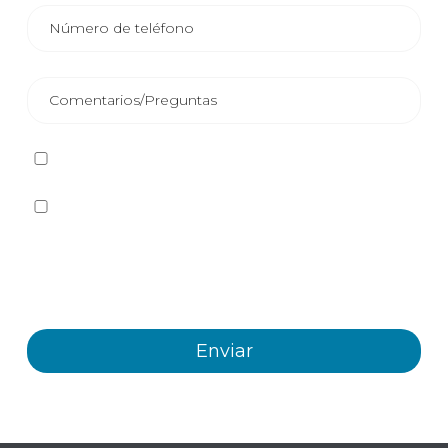
He leído y acepto la
Política de privacidad
Sí quiero recibir, por cualquier medio incluidos los
electrónicos, información y comunicaciones comerciales
sobre los distintos eventos, novedades, productos y/o
servicios ofrecidos por Plastienvase, S.L