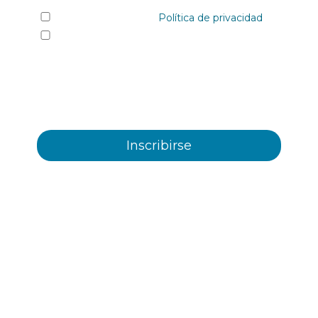
He leído y acepto la
Política de privacidad
Sí quiero recibir, por cualquier medio
incluidos los electrónicos, información y
comunicaciones comerciales sobre los distintos
eventos, novedades, productos y/o servicios
ofrecidos por Plastienvase, S.L