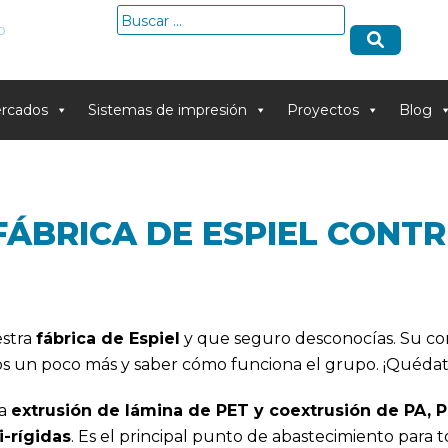
Buscar:
o
rcados
Sistemas de impresión
Proyectos
Blog
FÁBRICA DE ESPIEL CONT
estra
fábrica de Espiel
y que seguro desconocías. Su con
s un poco más y saber cómo funciona el grupo. ¡Quédat
la
extrusión de lámina de PET y coextrusión de PA, P
i-rígidas
. Es el principal punto de abastecimiento para