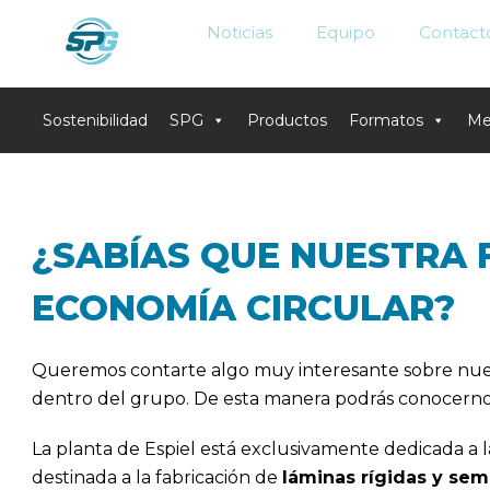
Noticias
Equipo
Contact
Sostenibilidad
SPG
Productos
Formatos
Me
Skip
to
content
¿SABÍAS QUE NUESTRA 
ECONOMÍA CIRCULAR?
Queremos contarte algo muy interesante sobre nu
dentro del grupo. De esta manera podrás conocerno
La planta de Espiel está exclusivamente dedicada a 
destinada a la fabricación de
láminas rígidas y sem