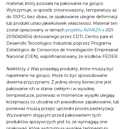
materiał, który pozwala na pakowanie na gorąco.
Wytrzymuje, w sposób zrównoważony, temperatury aż
do 100ºC,i bez obaw, że opakowanie ulegnie deformacji
lub produkt utraci jakiekolwiek właściwości. Materiał ten
został opracowany w ramach
projektu AVANZA-s
(IDI-
2015060604) dotowanego przez CDTI, Centro para el
Desarrollo Tecnológico Industrial, poprzez Programa
Estratégico de Consorcios de Investigación Empresarial
Nacional (CIEN), współfinansowany ze środków FEDER.
Niektórzy z Was posiadają produkty, które muszą być
napełniane na gorąco. Może to być spowodowane
dwiema przyczynami. Z jednej strony konieczne jest
pakowanie ich w stanie ciekłym i w wysokiej
temperaturze, ponieważ w momencie wysyłki ulegają
krzepnięciu co utrudnia ich prawidłowe zapakowanie, lub
ponieważ muszą przejść uprzedni proces pasteryzacji.
Wyzwaniem stojącym przed pakowaniem tych
produktów spożywczych jest to, że wymagają one
opakowań, które wytrzymują wysokie temperatury