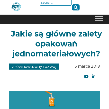
Szukaj:
Skip
Jakie są główne zalety
to
content
opakowań
jednomateriałowych?
15 marca 2019
Zrównoważony rozwój