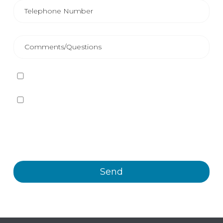
I have read and accept
the Privacy Policy
Yes, I want to receive, by any means, including
electronic means, information and commercial
communications about the different events, news,
products and/or services offered by Plastienvase, S.L.