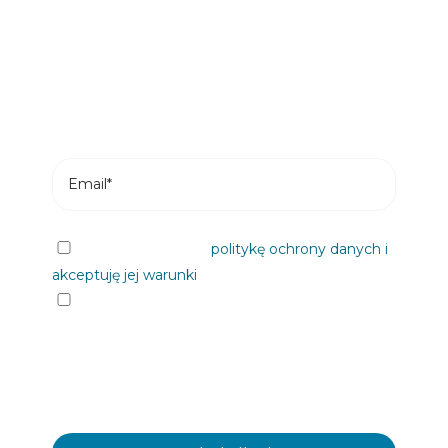
Subskrybuj i otrzymuj najnowsze posty z
naszego bloga na swój e-mail.
Przeczytałem/am
politykę ochrony danych i
akceptuję jej warunki
Chciałbym otrzymywać informacje od
Plastienvase, S.L. na nadchodzące wydarzenia,
wiadomości, produkty i/ lub usługi za
pośrednictwem poczty elektronicznej lub w inny
sposób