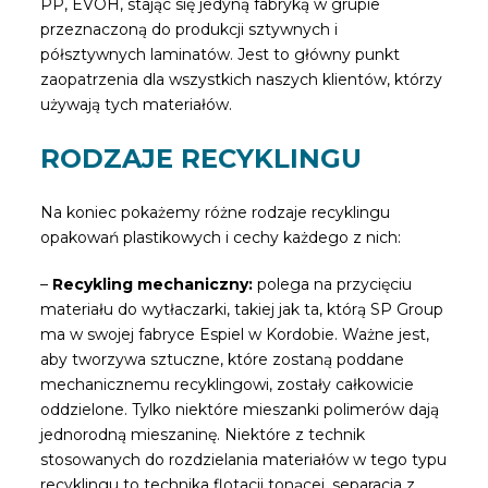
PP, EVOH, stając się jedyną fabryką w grupie
przeznaczoną do produkcji sztywnych i
półsztywnych laminatów. Jest to główny punkt
zaopatrzenia dla wszystkich naszych klientów, którzy
używają tych materiałów.
RODZAJE RECYKLINGU
Na koniec pokażemy różne rodzaje recyklingu
opakowań plastikowych i cechy każdego z nich:
–
Recykling mechaniczny:
polega na przycięciu
materiału do wytłaczarki, takiej jak ta, którą SP Group
ma w swojej fabryce Espiel w Kordobie. Ważne jest,
aby tworzywa sztuczne, które zostaną poddane
mechanicznemu recyklingowi, zostały całkowicie
oddzielone. Tylko niektóre mieszanki polimerów dają
jednorodną mieszaninę. Niektóre z technik
stosowanych do rozdzielania materiałów w tego typu
recyklingu to technika flotacji tonącej, separacja z