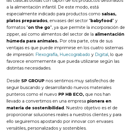
las clásicas bolsas con tapón de los productos destinados
a la alimentación infantil. De este modo, está
especialmente indicado para productos como
salsas,
platos preparados
, envases del sector “
babyfood
” y
formatos “
on the go
”, ya que permite la incorporación de
zipper, así como alimentos del sector de la
alimentación
húmeda para animales.
Por otra parte, otra de sus
ventajas es que puede imprimirse en los cuatro sistemas
de impresión:
Flexografía
,
Huecograbado
y
Digital
, lo que
favorece enormemente que pueda utilizarse según las
distintas necesidades.
Desde
SP GROUP
nos sentimos muy satisfechos de
seguir buscando y desarrollando nuevos materiales
punteros como el nuevo
PP HB ECO,
que nos han
llevado a convertirnos en una empresa
pionera en
materia de sostenibilidad
. Nuestro objetivo es el de
proporcionar soluciones reales a nuestros clientes y para
ello seguiremos apostando por innovar con envases
versátiles, personalizados y sostenibles.