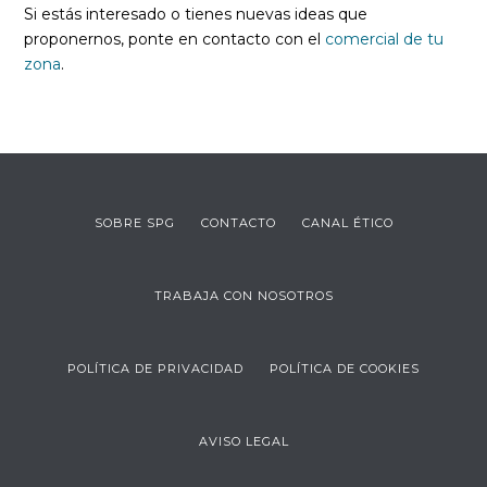
Si estás interesado o tienes nuevas ideas que
proponernos, ponte en contacto con el
comercial de tu
zona
.
SOBRE SPG
CONTACTO
CANAL ÉTICO
TRABAJA CON NOSOTROS
POLÍTICA DE PRIVACIDAD
POLÍTICA DE COOKIES
AVISO LEGAL