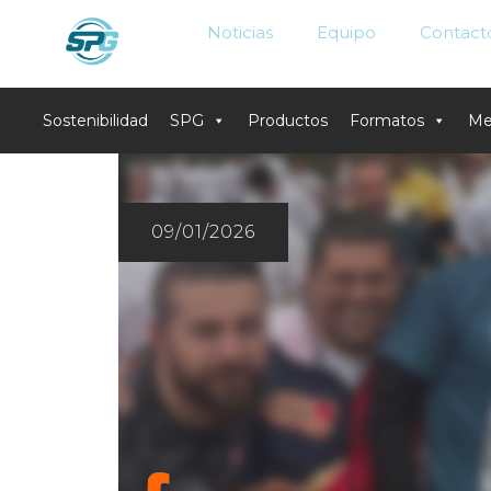
Noticias
Equipo
Contact
Sostenibilidad
SPG
Productos
Formatos
Me
Skip
to
content
09/01/2026