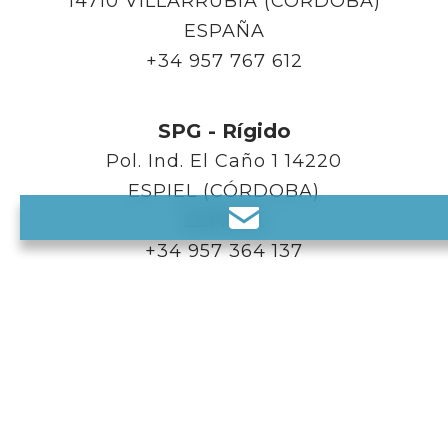
14710 VILLARRUBIA (CÓRDOBA)
ESPAÑA
+34 957 767 612
SPG - Rígido
Pol. Ind. El Caño 1 14220
ESPIEL (CÓRDOBA)
ESPAÑA
+34 957 364 137
SPG - Francia
Rue Claude Bernard CS 20073 –
62002
ARRAS
FRANCIA