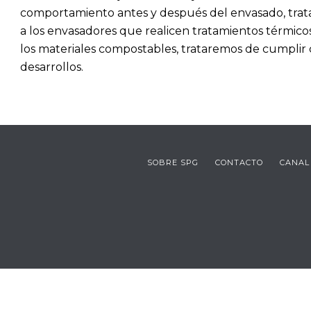
comportamiento antes y después del envasado, trata
a los envasadores que realicen tratamientos térmicos
los materiales compostables, trataremos de cumpli
desarrollos.
SOBRE SPG
CONTACTO
CANAL