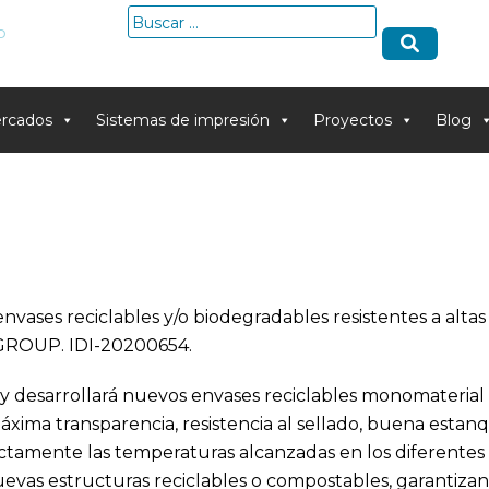
Buscar:
o
rcados
Sistemas de impresión
Proyectos
Blog
vases reciclables y/o biodegradables resistentes a altas
GROUP. IDI-20200654.
desarrollará nuevos envases reciclables monomaterial o 
xima transparencia, resistencia al sellado, buena estan
rectamente las temperaturas alcanzadas en los difere
nuevas estructuras reciclables o compostables, garantizand