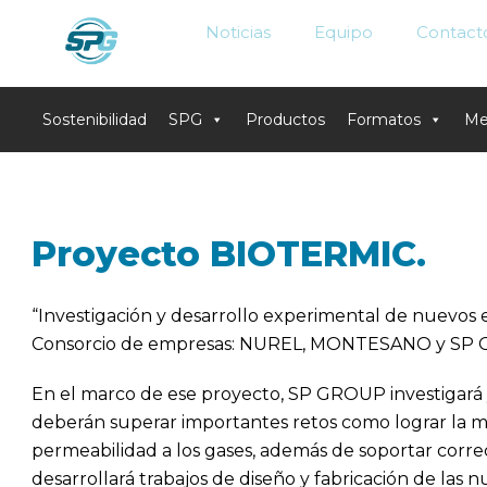
Noticias
Equipo
Contact
Sostenibilidad
SPG
Productos
Formatos
Me
Skip
to
content
Proyecto BIOTERMIC.
“Investigación y desarrollo experimental de nuevos en
Consorcio de empresas: NUREL, MONTESANO y SP 
En el marco de ese proyecto, SP GROUP investigará y 
deberán superar importantes retos como lograr la má
permeabilidad a los gases, además de soportar cor
desarrollará trabajos de diseño y fabricación de las 