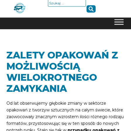
Szukaj:
Skip
to
content
ZALETY OPAKOWAŃ Z
MOŻLIWOŚCIĄ
WIELOKROTNEGO
ZAMYKANIA
Od lat obserwujemy głębokie zmiany w sektorze
opakowań z tworzyw sztucznych na całym świecie, które
zaowocowały znacznym wzrostem ilości różnego rodzaju
formatów, przystosowując się w ten sposób do nowych
potrzeb rynku. Stało się tak w
przypadku opakowań z