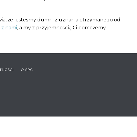
awia, że jesteśmy dumni z uznania otrzymanego od
 z nami
, a my z przyjemnością Ci pomożemy.
TNOŚCI
O SPG