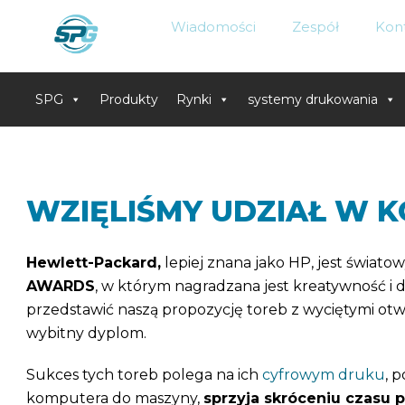
Wiadomości
Zespół
Kon
SPG
Produkty
Rynki
systemy drukowania
Skip
to
content
WZIĘLIŚMY UDZIAŁ W K
Hewlett-Packard,
lepiej znana jako HP, jest świat
AWARDS
, w którym nagradzana jest kreatywność i d
przedstawić naszą propozycję toreb z wyciętymi ot
wybitny dyplom.
Sukces tych toreb polega na ich
cyfrowym druku
, 
komputera do maszyny,
sprzyja skróceniu czasu p