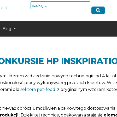
Szukaj:
takt
Blog
ONKURSIE HP INSKPIRAT
owym liderem w dziedzinie nowych technologii i od 4 lat
oskonałość pracy wykonywanej przez ich klientów. W tej 
worami dla
sektora pet-food
, z oryginalnym wzorem kotów 
ponieważ oprócz umożliwienia całkowitego dostosowania 
rodukcji.
Dzięki tej technice, opakowania stają się
eleme