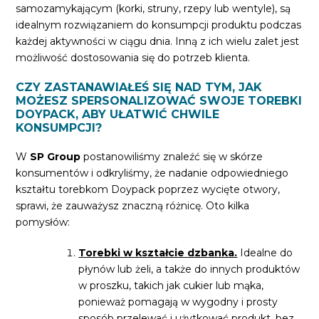
samozamykającym (korki, struny, rzepy lub wentyle), są
idealnym rozwiązaniem do konsumpcji produktu podczas
każdej aktywności w ciągu dnia. Inną z ich wielu zalet jest
możliwość dostosowania się do potrzeb klienta.
CZY ZASTANAWIAŁEŚ SIĘ NAD TYM, JAK
MOŻESZ SPERSONALIZOWAĆ SWOJE TOREBKI
DOYPACK, ABY UŁATWIĆ CHWILE
KONSUMPCJI?
W
SP Group
postanowiliśmy znaleźć się w skórze
konsumentów i odkryliśmy, że nadanie odpowiedniego
kształtu torebkom Doypack poprzez wycięte otwory,
sprawi, że zauważysz znaczną różnicę. Oto kilka
pomysłów:
Torebki w kształcie dzbanka.
Idealne do
płynów lub żeli, a także do innych produktów
w proszku, takich jak cukier lub mąka,
ponieważ pomagają w wygodny i prosty
sposób przelewać i użytkować produkt, bez