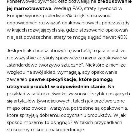
konserwować żywność oraz pozwalają na
zredukowanie
jej marnotrawstwa
. Według FAO, straty żywności w
Europie wynoszą zaledwie 3% dzięki stosowaniu
odpowiednich rozwiązań opakowaniowych, podczas gdy
w krajach rozwijających się, gdzie stosowanie opakowań
nie jest powszechne, straty te mogą sięgać nawet 40%.
Jeśli jednak chcesz obniżyć tę wartość, to jasne jest, że
nie wszystkie artykuły spożywcze można zapakować w
„standardowe tworzywo sztuczne”. Niektóre z nich, ze
względu na swój skład, wymagają, aby opakowanie
zawierało
pewne specyfikacje, które pomogą
utrzymać produkt w odpowiednim stanie.
Na
przykład w sektorze świeżej żywności i szybko psujących
się artykułów żywnościowych, takich jak przetworzone
mięso oraz owoce i warzywa, potrzebne są opakowania,
które sprzyjają dobremu oddychaniu produktów. W jaki
sposób możemy to osiągnąć? W takich przypadkach
stosujemy mikro- i makroperforacje.