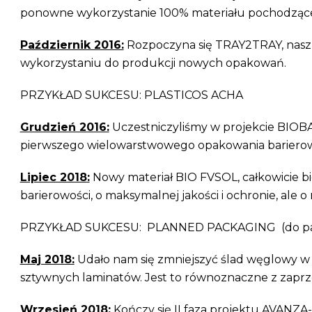
ponowne wykorzystanie 100% materiału pochodząceg
Październik 2016:
Rozpoczyna się TRAY2TRAY, nasz 
wykorzystaniu do produkcji nowych opakowań.
PRZYKŁAD SUKCESU: PLASTICOS ACHA
Grudzień 2016:
Uczestniczyliśmy w projekcie BIOB
pierwszego wielowarstwowego opakowania barierowe
Lipiec 2018:
Nowy materiał BIO FVSOL, całkowicie bi
barierowości, o maksymalnej jakości i ochronie, ale
PRZYKŁAD SUKCESU: PLANNED PACKAGING (do pako
Maj 2018:
Udało nam się zmniejszyć ślad węglowy w
sztywnych laminatów. Jest to równoznaczne z zaprze
Wrzesień 2018:
Kończy się II faza projektu AVANZA