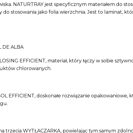
owiska. NATURTRAY jest specyficznym materiałem do sto
ny do stosowania jako folia wierzchnia. Jest to laminat,
 DE ALBA
SING EFFICIENT, materiał, który łączy w sobie sztywno
oduktów chlorowanych.
 EFFICIENT, doskonałe rozwiązanie opakowaniowe, które 
ngu.
a trzecia WYTŁACZARKA, powielając tym samym zdolnoś