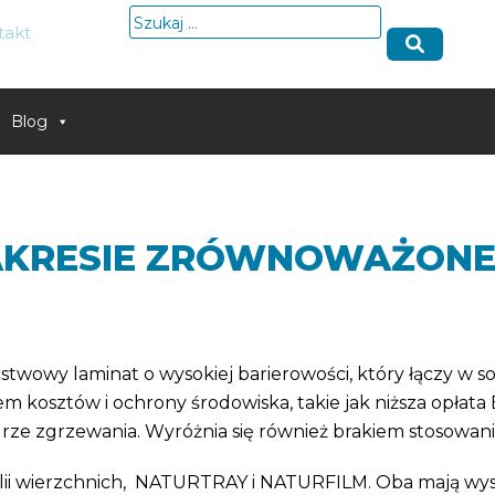
Szukaj:
takt
Blog
ZAKRESIE ZRÓWNOWAŻON
twowy laminat o wysokiej barierowości, który łączy w s
m kosztów i ochrony środowiska, takie jak niższa opłata 
aturze zgrzewania. Wyróżnia się również brakiem stosow
lii wierzchnich, NATURTRAY i NATURFILM. Oba mają wyso