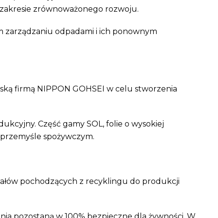
 zakresie zrównoważonego rozwoju.
ym zarządzaniu odpadami i ich ponownym
ńską firmą NIPPON GOHSEI w celu stworzenia
ukcyjny. Część gamy SOL, folie o wysokiej
 w przemyśle spożywczym.
ałów pochodzących z recyklingu do produkcji
ania pozostaną w 100% bezpieczne dla żywności. W