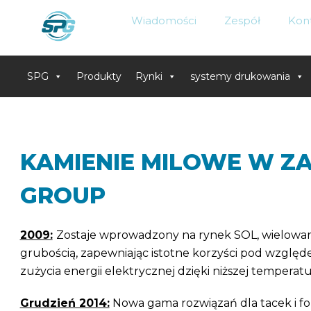
Wiadomości
Zespół
Kon
SPG
Produkty
Rynki
systemy drukowania
Skip
to
content
KAMIENIE MILOWE W 
GROUP
2009:
Zostaje wprowadzony na rynek SOL, wielowars
grubością, zapewniając istotne korzyści pod względe
zużycia energii elektrycznej dzięki niższej temper
Grudzień 2014:
Nowa gama rozwiązań dla tacek i fo