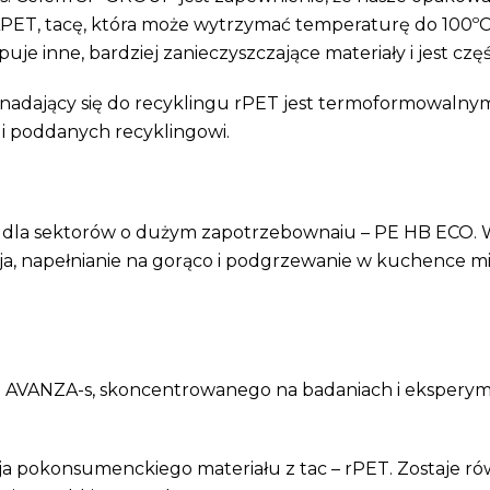
T, tacę, która może wytrzymać temperaturę do 100ºC be
puje inne, bardziej zanieczyszczające materiały i jest c
 nadający się do recyklingu rPET jest termoformowa
 poddanych recyklingowi.
dla sektorów o dużym zapotrzebownaiu – PE HB ECO. Wy
cja, napełnianie na gorąco i podgrzewanie w kuchence mi
ojektu AVANZA-s, skoncentrowanego na badaniach i eksp
a pokonsumenckiego materiału z tac – rPET. Zostaje r