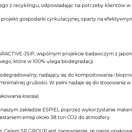
o z recyklingu, odpowiadając na potrzeby klientów w
projekt gospodarki cyrkulacyjnej, oparty na efektywn
ARACTIVE-JSIP, wspólnym projekcie badawczym z japo
go, które w 100% ulega biodegradacji.
odegradowalny, nadający się do kompostowania i bioprod
 o minimalnej grubości. W pełni nadaje się do stosowania
wania łososia)
 naszym zakładzie ESPIEL poprzez wykorzystanie materi
staniem emisji około 38 ton CO2 do atmosfery.
-s. Celem SP GROUP jest zapewnienie, że nasze opakow