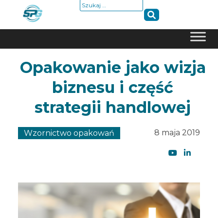
Szukaj:
Skip
Opakowanie jako wizja
to
content
biznesu i część
strategii handlowej
8 maja 2019
Wzornictwo opakowań