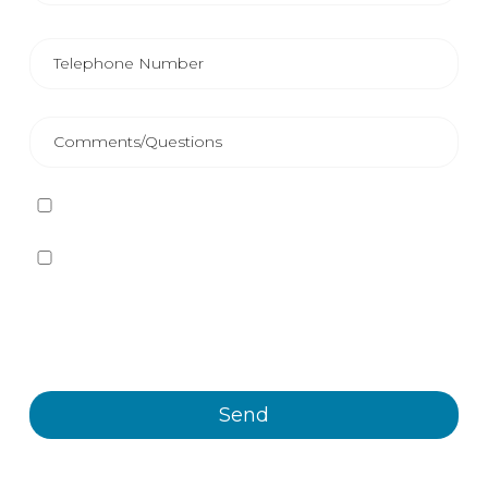
I have read and accept
the Privacy Policy
Yes, I want to receive, by any means, including
electronic means, information and commercial
communications about the different events, news,
products and/or services offered by Plastienvase, S.L.