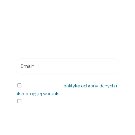
przeczyta nasze wiadomości
Subskrybuj i otrzymuj najnowsze posty z
naszego bloga na swój e-mail.
Przeczytałem/am
politykę ochrony danych i
akceptuję jej warunki
Chciałbym otrzymywać informacje od
Plastienvase, S.L. na nadchodzące wydarzenia,
wiadomości, produkty i/ lub usługi za
pośrednictwem poczty elektronicznej lub w inny
sposób