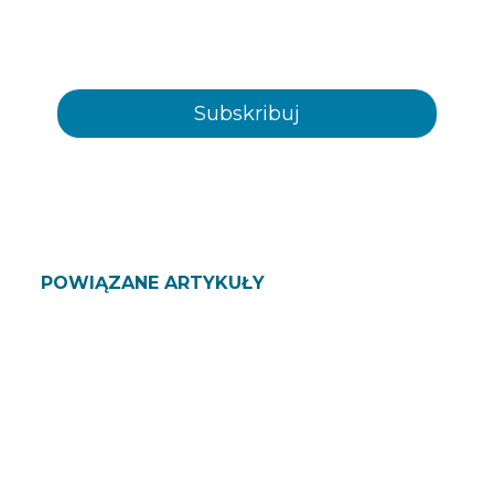
wiadomości, produkty i/ lub usługi za
pośrednictwem poczty elektronicznej lub w inny
sposób
POWIĄZANE ARTYKUŁY