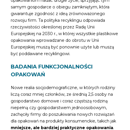
opakowaniom nadać drugie życie, sprzyjając tym
samym gospodarce o obiegu zamkniętym, która
gwarantuje zgodność z ideą zrównoważonego
rozwoju firm. Ta polityka recyklingu odpowiada
rzeczywistości określonej przez Radę Unii
Europejskiej na 2030 r., w której wszystkie plastikowe
opakowania wprowadzane do obrotu w Unii
Europejskiej muszą być ponownie użyte lub muszą
być poddawane recyklingowi.
BADANIA FUNKCJONALNOŚCI
OPAKOWAŃ
Nowe realia socjodemograficzne, w których rodziny
liczą coraz mniej członków, ze średnią 2,5 osoby na
gospodarstwo domowe i coraz częstszą rodziną
niepełną czy gospodarstwem jednoosobowym,
zachęciły firmy do poszukiwania nowych rozwiązań
dla opakowań na produkty konsumenckie, takich jak
mniejsze, ale bardziej praktyczne opakowania
.