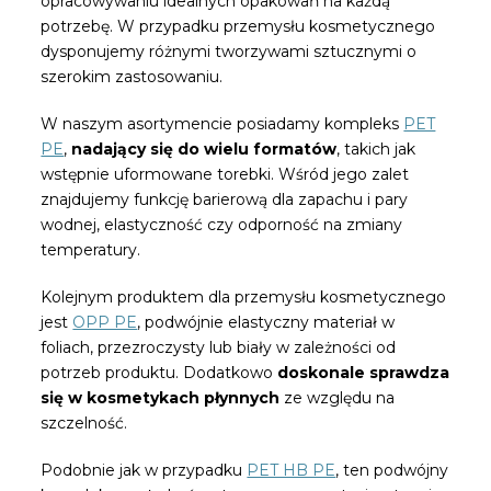
opracowywaniu idealnych opakowań na każdą
potrzebę. W przypadku przemysłu kosmetycznego
dysponujemy różnymi tworzywami sztucznymi o
szerokim zastosowaniu.
W naszym asortymencie posiadamy kompleks
PET
PE
,
nadający się do wielu formatów
, takich jak
wstępnie uformowane torebki. Wśród jego zalet
znajdujemy funkcję barierową dla zapachu i pary
wodnej, elastyczność czy odporność na zmiany
temperatury.
Kolejnym produktem dla przemysłu kosmetycznego
jest
OPP PE
, podwójnie elastyczny materiał w
foliach, przezroczysty lub biały w zależności od
potrzeb produktu. Dodatkowo
doskonale sprawdza
się w kosmetykach płynnych
ze względu na
szczelność.
Podobnie jak w przypadku
PET HB PE
, ten podwójny