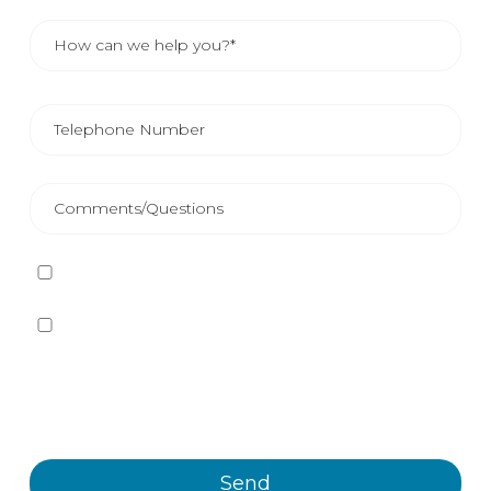
I have read and accept
the Privacy Policy
Yes, I want to receive, by any means, including
electronic means, information and commercial
communications about the different events, news,
products and/or services offered by Plastienvase, S.L.