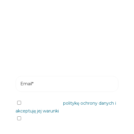
Bądź pierwszą osobą, która
przeczyta nasze wiadomości
Subskrybuj i otrzymuj najnowsze posty z
naszego bloga na swój e-mail.
Przeczytałem/am
politykę ochrony danych i
akceptuję jej warunki
Chciałbym otrzymywać informacje od
Plastienvase, S.L. na nadchodzące wydarzenia,