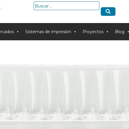
Buscar:
o
rcados
Sistemas de impresión
Proyectos
Blog