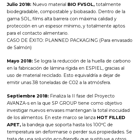
Julio 2018:
Nuevo material
BIO FVSOL,
totalmente
biodegradable, compostable y biobasado. Dentro de la
gama SOL, films alta barrera con máxima calidad y
protección en un espesor mínimo, y totalmente aptos
para el contacto alimentario.
CASO DE ÉXITO: PLANNED PACKAGING (Para envasado
de Salmón)
Mayo 2018:
Se logra la reducción de la huella de carbono
en la fabricación de lámina rígida en ESPIEL, gracias al
uso de material reciclado. Esto equivaldría a dejar de
emitir unas 38 toneladas de CO2 a la atmósfera.
Septiembre 2018:
Finaliza la II fase del Proyecto
AVANZA-s en la que SP GROUP tiene como objetivo
investigar nuevos envases mantengan la total inocuidad
de los alimentos. En este marco se lanza
HOT FILLED
APET,
la bandeja que soporta hasta los 100ºC de
temperatura sin deformarse o perder sus propiedades. Se
trata de una solución eco-friendly que sustituye a otros