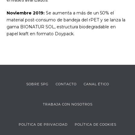
envases avanzados.
Noviembre 2019:
Se aumenta a más de un 50% el
material post-consumo de bandeja del rPET y se lanza la
gama BIONATUR SOL, estructura biodegradable en
papel kraft en formato Doypack.
SOBRE SPG
CONTACTO
CANAL ÉTICO
TRABAJA CON NOSOTROS
POLÍTICA DE PRIVACIDAD
POLÍTICA DE COOKIES