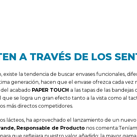
EN A TRAVÉS DE LOS SEN
xiste la tendencia de buscar envases funcionales, difer
ltima generación, hacen que el envase ofrezca cada vez má
n del acabado
PAPER TOUCH
a las tapas de las bandejas 
que se logra un gran efecto tanto a la vista como al ta
los más directos competidores.
s lácteos, ha aprovechado el lanzamiento de un nuevo d
rande,
Responsable de Producto
nos comenta:Teníamo
ño para que reflejara nuestro valor añadido; la mayor ga