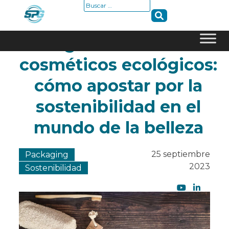
Buscar:
El auge de los envases
Skip
cosméticos ecológicos:
to
cómo apostar por la
content
sostenibilidad en el
mundo de la belleza
25 septiembre
Packaging
2023
Sostenibilidad