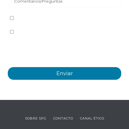
He leído y acepto la
Política de privacidad
Sí quiero recibir, por cualquier medio incluidos los
electrónicos, información y comunicaciones comerciales
sobre los distintos eventos, novedades, productos y/o
servicios ofrecidos por Plastienvase, S.L
SOBRE SPG
CONTACTO
CANAL ÉTICO