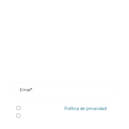
Sé el primero en leer nuestras
novedades
Suscríbete y recibe en tu correo los posts más
recientes de nuestro blog.
He leído y acepto la
Política de privacidad
Sí quiero recibir, por cualquier medio
incluidos los electrónicos, información y