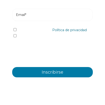
He leído y acepto la
Política de privacidad
Sí quiero recibir, por cualquier medio
incluidos los electrónicos, información y
comunicaciones comerciales sobre los distintos
eventos, novedades, productos y/o servicios
ofrecidos por Plastienvase, S.L