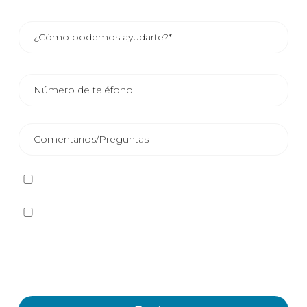
He leído y acepto la
Política de privacidad
Sí quiero recibir, por cualquier medio incluidos los
electrónicos, información y comunicaciones comerciales
sobre los distintos eventos, novedades, productos y/o
servicios ofrecidos por Plastienvase, S.L