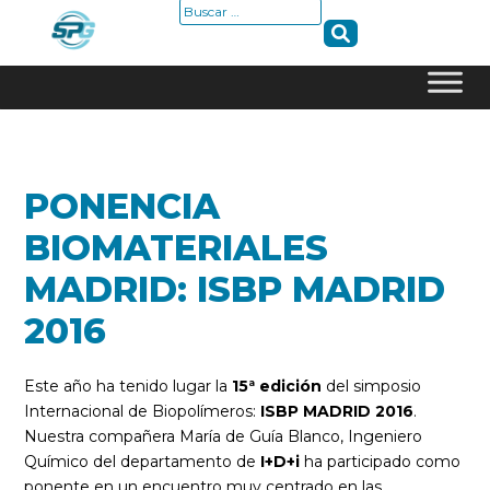
Buscar:
Skip
to
content
PONENCIA
BIOMATERIALES
MADRID: ISBP MADRID
2016
Este año ha tenido lugar la
15ª edición
del simposio
Internacional de Biopolímeros:
ISBP MADRID 2016
.
Nuestra compañera María de Guía Blanco, Ingeniero
Químico del departamento de
I+D+i
ha participado como
ponente en un encuentro muy centrado en las