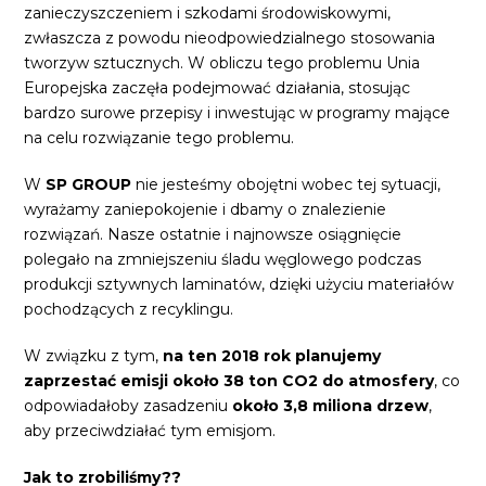
zanieczyszczeniem i szkodami środowiskowymi,
zwłaszcza z powodu nieodpowiedzialnego stosowania
tworzyw sztucznych. W obliczu tego problemu Unia
Europejska zaczęła podejmować działania, stosując
bardzo surowe przepisy i inwestując w programy mające
na celu rozwiązanie tego problemu.
W
SP GROUP
nie jesteśmy obojętni wobec tej sytuacji,
wyrażamy zaniepokojenie i dbamy o znalezienie
rozwiązań. Nasze ostatnie i najnowsze osiągnięcie
polegało na zmniejszeniu śladu węglowego podczas
produkcji sztywnych laminatów, dzięki użyciu materiałów
pochodzących z recyklingu.
W związku z tym,
na ten 2018 rok
planujemy
zaprzestać emisji około 38 ton CO2 do atmosfery
, co
odpowiadałoby zasadzeniu
około 3,8 miliona drzew
,
aby przeciwdziałać tym emisjom.
Jak to zrobiliśmy??