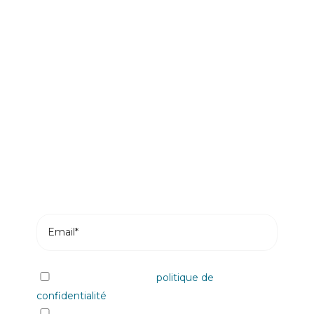
Soyez le premier à lire nos
actualités
Abonnez-vous et recevez les articles les plus
récents de notre blog dans votre e-mail.
J'ai lu et j'accepte la
politique de
confidentialité
Oui, je souhaite recevoir les informations et