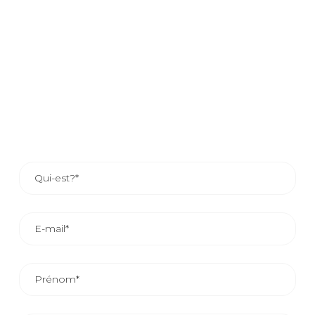
pour répondre à leurs besoins de packaging flexible.
Si vous voulez savoir comment votre entreprise peut
profiter de nos services, laissez-nous vos coordonnées et
un de nos responsables commerciaux vous contactera ou
si vous le préférez, vous pouvez contact les coordonnées
du responsable commercial de votre zone.
LE DÉLAI DE RÉPONSE COMMERCIALE EST
D’ENVIRON 24/48 HEURES.