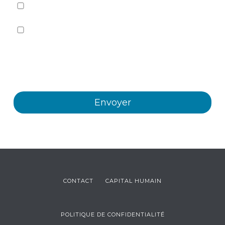
J'ai lu et j'accepte
la politique de confidentialité
Oui, je souhaite recevoir, par tout moyen, y compris
électronique, des informations et des communications
commerciales sur les différents événements, nouvelles,
produits et/ou services offerts par Plastienvase, S.L.
CONTACT
CAPITAL HUMAIN
POLITIQUE DE CONFIDENTIALITÉ