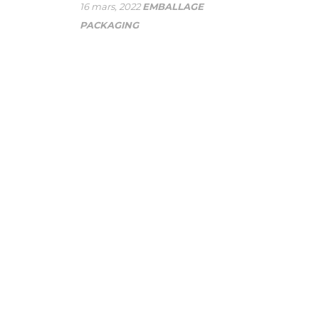
16 mars, 2022
EMBALLAGE
PACKAGING
VOUS AVEZ DES
QUESTIONS? FAITES-NOUS
EN PART
À SP Group, nous optimisons nos processus de
production afin d’offrir le service le plus efficient possible
à la grande industrie. Chaque jour, de nombreuses
entreprises multinationales nous accordent leur
confiance et croient en notre capacité de production