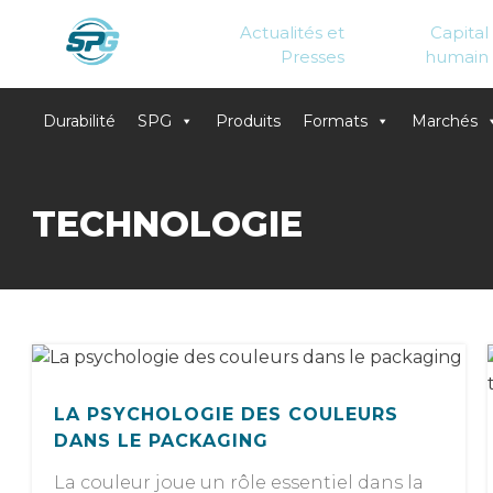
Actualités et
Capital
Presses
humain
Durabilité
SPG
Produits
Formats
Marchés
Skip
to
TECHNOLOGIE
content
LA PSYCHOLOGIE DES COULEURS
DANS LE PACKAGING
La couleur joue un rôle essentiel dans la