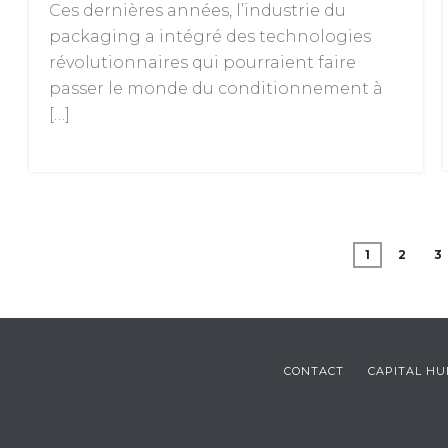
Ces dernières années, l’industrie du
packaging a intégré des technologies
révolutionnaires qui pourraient faire
passer le monde du conditionnement à
[…]
1
2
3
CONTACT
CAPITAL H