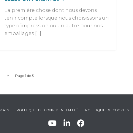
La première chose dont nous devons
tenir compte lorsque nous choisissons un
type d’impression ou un autre pour nos
emballages […]
>
Page 1 de 3
UMAIN
POLITIQUE DE CONFIDENTIALITÉ
POLITIQUE DE COOKIES