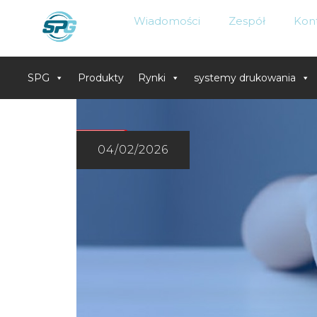
Wiadomości
Zespół
Kon
SPG
Produkty
Rynki
systemy drukowania
Skip
to
content
04/02/2026