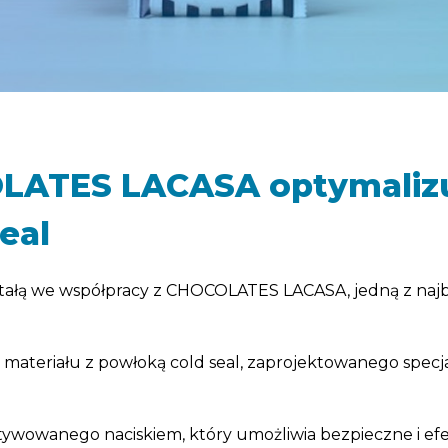
OLATES LACASA optymaliz
eal
wstałą we współpracy z CHOCOLATES LACASA, jedną z naj
ą materiału z powłoką cold seal, zaprojektowanego spec
 aktywowanego naciskiem, który umożliwia bezpieczne i e