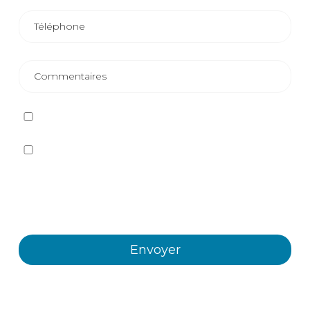
J'ai lu et j'accepte
la politique de confidentialité
Oui, je souhaite recevoir, par tout moyen, y compris
électronique, des informations et des communications
commerciales sur les différents événements, nouvelles,
produits et/ou services offerts par Plastienvase, S.L.