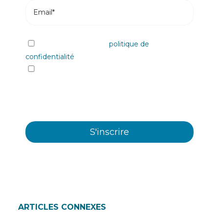
J'ai lu et j'accepte la
politique de
confidentialité
Oui, je souhaite recevoir les informations et
communiqués commerciaux sur les différents
évènements, nouveautés, produits et/ou
services offerts par Plastienvase, S.L.
ARTICLES CONNEXES