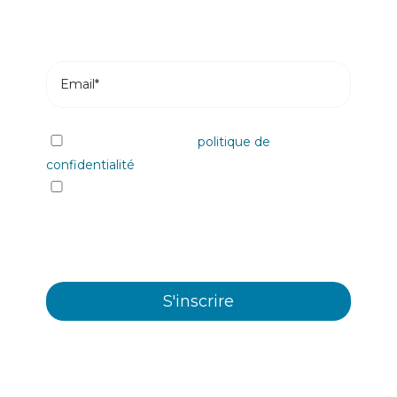
J'ai lu et j'accepte la
politique de
confidentialité
Oui, je souhaite recevoir les informations et
communiqués commerciaux sur les différents
évènements, nouveautés, produits et/ou
services offerts par Plastienvase, S.L.