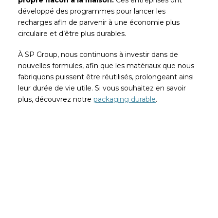
propre flacon à la maison.
Ces entreprises ont
développé des programmes pour lancer les
recharges afin de parvenir à une économie plus
circulaire et d’être plus durables.
À SP Group, nous continuons à investir dans de
nouvelles formules, afin que les matériaux que nous
fabriquons puissent être réutilisés, prolongeant ainsi
leur durée de vie utile. Si vous souhaitez en savoir
plus, découvrez notre
packaging durable
.
Soyez le premier à lire nos
actualités
Abonnez-vous et recevez les articles les plus
récents de notre blog dans votre e-mail.