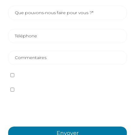
J'ai lu et j'accepte
la politique de confidentialité
Oui, je souhaite recevoir, par tout moyen, y compris
électronique, des informations et des communications
commerciales sur les différents événements, nouvelles,
produits et/ou services offerts par Plastienvase, S.L.