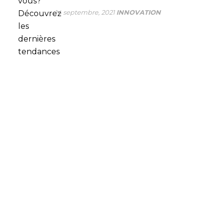
14 septembre, 2021
INNOVATION
VOUS AVEZ DES
QUESTIONS? FAITES-NOUS
EN PART
À SP Group, nous optimisons nos processus de
production afin d’offrir le service le plus efficient possible
à la grande industrie. Chaque jour, de nombreuses