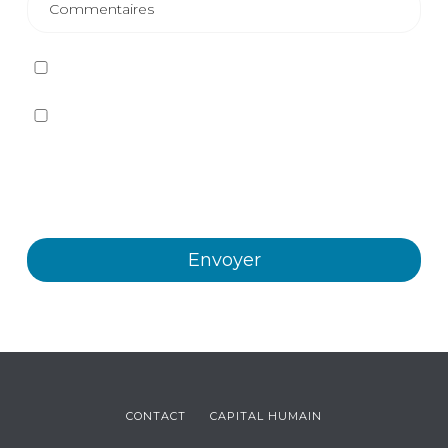
J'ai lu et j'accepte
la politique de confidentialité
Oui, je souhaite recevoir, par tout moyen, y compris
électronique, des informations et des communications
commerciales sur les différents événements, nouvelles,
produits et/ou services offerts par Plastienvase, S.L.
CONTACT
CAPITAL HUMAIN