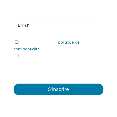
J'ai lu et j'accepte la
politique de
confidentialité
Oui, je souhaite recevoir les informations et
communiqués commerciaux sur les différents
évènements, nouveautés, produits et/ou
services offerts par Plastienvase, S.L.