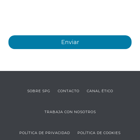
electrónicos, información y comunicaciones comerciales
sobre los distintos eventos, novedades, productos y/o
servicios ofrecidos por Plastienvase, S.L
SOBRE SPG
CONTACTO
CANAL ÉTICO
TRABAJA CON NOSOTROS
POLÍTICA DE PRIVACIDAD
POLÍTICA DE COOKIES