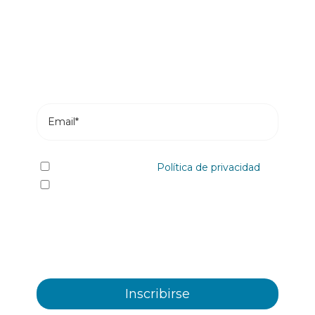
Suscríbete y recibe en tu correo los posts más
recientes de nuestro blog.
He leído y acepto la
Política de privacidad
Sí quiero recibir, por cualquier medio
incluidos los electrónicos, información y
comunicaciones comerciales sobre los distintos
eventos, novedades, productos y/o servicios
ofrecidos por Plastienvase, S.L