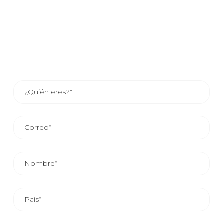
uno de nuestros asesores comerciales se pondrá en
contacto contigo o si lo prefieres consulta los datos de
contacto del asesor de tu zona.
EL TIEMPO MEDIO DE RESPUESTA COMERCIAL ES DE
24/48 HORAS.