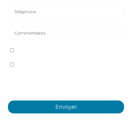
J'ai lu et j'accepte
la politique de confidentialité
Oui, je souhaite recevoir, par tout moyen, y compris
électronique, des informations et des communications
commerciales sur les différents événements, nouvelles,
produits et/ou services offerts par Plastienvase, S.L.