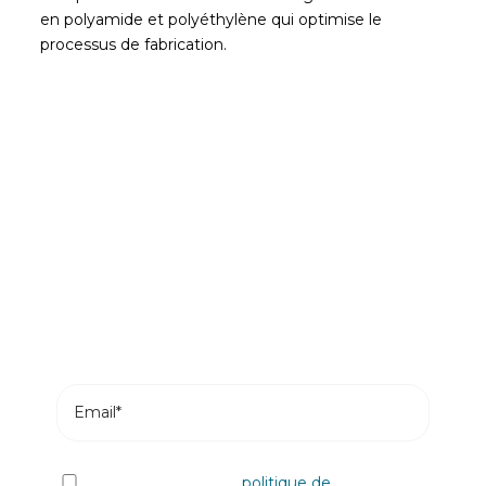
en polyamide et polyéthylène qui optimise le
processus de fabrication.
Soyez le premier à lire nos
actualités
Abonnez-vous et recevez les articles les plus
récents de notre blog dans votre e-mail.
J'ai lu et j'accepte la
politique de