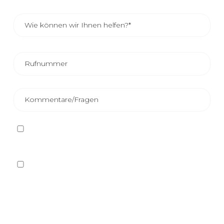
Ich habe die
Datenschutzbestimmungen
gelesen
und akzeptiere sie
Ja, ich möchte auf beliebigem Wege, auch auf
elektronischem Wege, Informationen und
kommerzielle Mitteilungen über die verschiedenen
Veranstaltungen, Neuigkeiten, Produkte und/oder
Dienstleistungen von Plastienvase, S.L. erhalten.