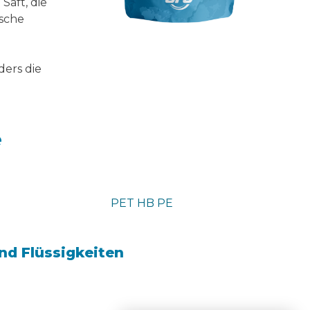
Saft, die
ische
ders die
e
PET HB PE
nd Flüssigkeiten