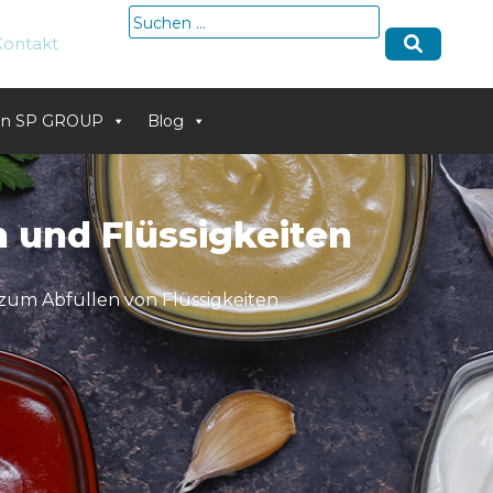
Suche
Kontakt
nach:
von SP GROUP
Blog
 und Flüssigkeiten
 zum Abfüllen von Flüssigkeiten