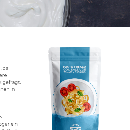
, da
ere
 gefragt.
nnen in
y-
ogar ein