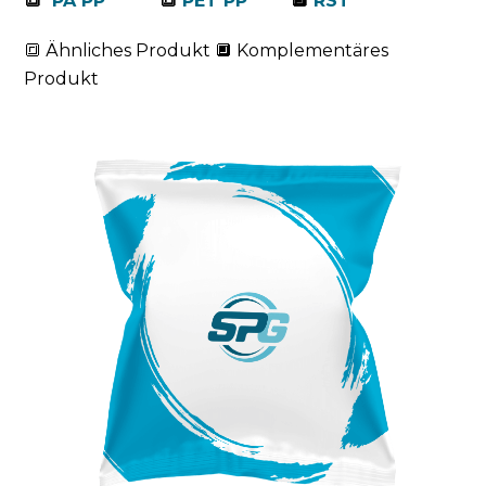
🔳
PA PP
🔳
PET PP
🔲
RST
🔳 Ähnliches Produkt 🔲 Komplementäres
Produkt