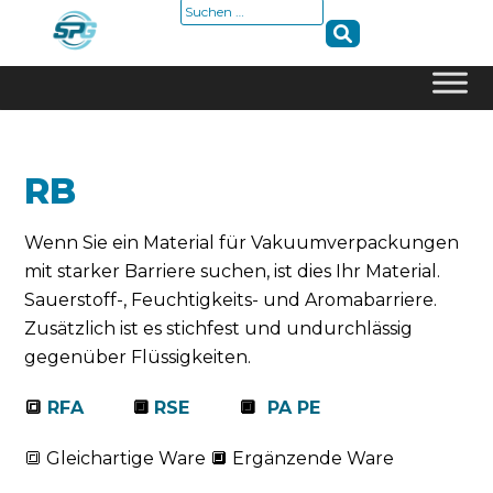
Suche
nach:
Skip
to
content
RB
Wenn Sie ein Material für Vakuumverpackungen
mit starker Barriere suchen, ist dies Ihr Material.
Sauerstoff-, Feuchtigkeits- und Aromabarriere.
Zusätzlich ist es stichfest und undurchlässig
gegenüber Flüssigkeiten.
🔳
RFA
🔲
RSE
🔲
PA PE
🔳 Gleichartige Ware 🔲 Ergänzende Ware