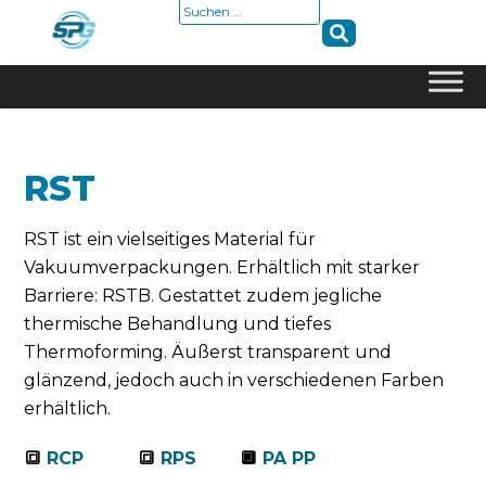
Suche
nach:
Skip
to
content
RST
RST ist ein vielseitiges Material für
Vakuumverpackungen. Erhältlich mit starker
Barriere: RSTB. Gestattet zudem jegliche
thermische Behandlung und tiefes
Thermoforming. Äußerst transparent und
glänzend, jedoch auch in verschiedenen Farben
erhältlich.
🔳
RCP
🔳
RPS
🔲
PA PP