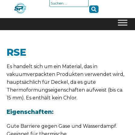
Suche
nach:
Skip
to
content
RSE
Es handelt sich um ein Material, das in
vakuumverpackten Produkten verwendet wird,
hauptsächlich für Deckel, da es gute
Thermoformungseigenschaften aufweist (bis ca.
15 mm). Es enthält kein Chlor.
Eigenschaften:
Gute Barriere gegen Gase und Wasserdampf.
Geeignet für thermische