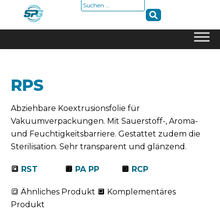
Suche
nach:
Skip
to
content
RPS
Abziehbare Koextrusionsfolie für
Vakuumverpackungen. Mit Sauerstoff-, Aroma-
und Feuchtigkeitsbarriere. Gestattet zudem die
Sterilisation. Sehr transparent und glänzend.
🔳
RST
🔲
PA PP
🔲
RCP
🔳 Ähnliches Produkt 🔲 Komplementäres
Produkt