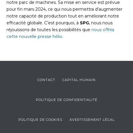
notre parc de machines. Sa mise en service est prévue
pour fin mars 2024, ce qui nous permettra d’augmenter
notre capacité de production tout en améliorant notre
efficacité globale. C’est pourquoi, à
SPG
, nous nous
réjouissons de toutes les possibilités que
nous offrira
cette nouvelle presse hélio.
CONTACT
CAPITAL HUMAIN
POLITIQUE DE CONFIDENTIALITÉ
POLITIQUE DE COOKIES
AVERTISSEMENT LÉGAL