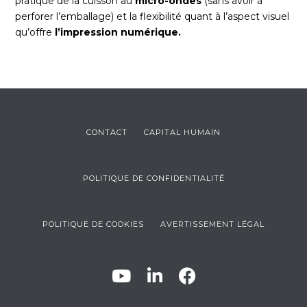
pratique de la cuisson au
micro-ondes
(sans avoir à
perforer l’emballage) et la flexibilité quant à l’aspect visuel
qu’offre
l’impression numérique.
CONTACT
CAPITAL HUMAIN
POLITIQUE DE CONFIDENTIALITÉ
POLITIQUE DE COOKIES
AVERTISSEMENT LÉGAL