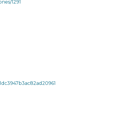
ones/1291
be1dc3947b3ac82ad20961