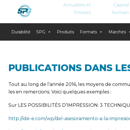
Actualités et
Capital
Presses
humain
Durabilité
SPG
Produits
Formats
Marchés
Skip
to
content
PUBLICATIONS DANS LE
Tout au long de l’année 2016, les moyens de communic
les en remercions. Voici quelques exemples :
Sur LES POSSIBILITÉS D’IMPRESSION: 3 TECHNIQU
http://ide-e.com/wp/del-asesoramiento-a-la-impresion