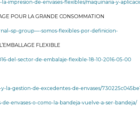
-la-impresion-de-envases-flexibles/maquinaria-y-aplicaci
LLAGE POUR LA GRANDE CONSOMMATION
ernal–sp-group—-somos-flexibles-por-definicion-
L’EMBALLAGE FLEXIBLE
16-del-sector-de-embalaje-flexible-18-10-2016-05-00
roup-y-la-gestion-de-excedentes-de-envases/730225c045
es-de-envases-o-como-la-bandeja-vuelve-a-ser-bandeja/