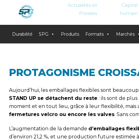
Actualités et
Capital
Presses
humain
Durabilité
SPG
Produits
Formats
Marchés
Skip
to
content
PROTAGONISME CROISS
Aujourd’hui, les emballages flexibles sont beaucoup p
STAND UP se détachent du reste
: ils sont de pl
moment et en tout lieu, grâce à leur flexibilité, mais 
fermetures velcro ou encore les valves
. Sans com
L’augmentation de la demande
d’emballages flexi
d’environ 21,2 %, et une production future estimée à e