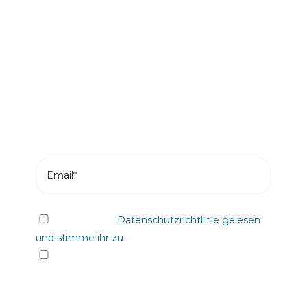
Seien Sie der Erste, der unsere
Nachrichten liest
Melden Sie sich an und erhalten Sie die neuesten
Beiträge aus unserem Blog in Ihrem
Posteingang.
Ich habe die
Datenschutzrichtlinie gelesen
und stimme ihr zu
Ja, ich möchte über beliebige, einschließlich
elektronische, Kanäle Informationen und
kommerzielle Benachrichtigungen über die