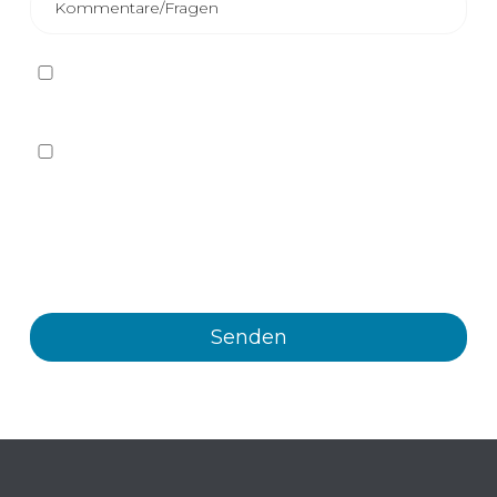
Ich habe die
Datenschutzbestimmungen
gelesen
und akzeptiere sie
Ja, ich möchte auf beliebigem Wege, auch auf
elektronischem Wege, Informationen und
kommerzielle Mitteilungen über die verschiedenen
Veranstaltungen, Neuigkeiten, Produkte und/oder
Dienstleistungen von Plastienvase, S.L. erhalten.