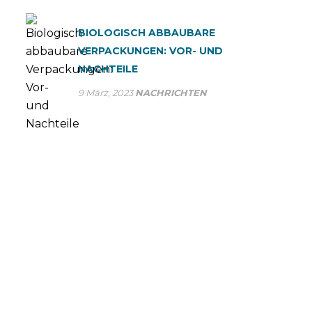
BIOLOGISCH ABBAUBARE
VERPACKUNGEN: VOR- UND
NACHTEILE
9 März, 2023
NACHRICHTEN
FRAGEN SIE UNS
SP Group optimiert die Produktionsprozesse, um
Großunternehmen einen möglichst effizienten Service
zu bieten. Viele multinationale Unternehmen vertrauen