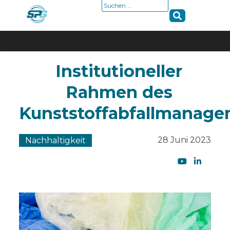
Suche
nach:
Skip
Institutioneller
to
content
Rahmen des
Kunststoffabfallmanag
28 Juni 2023
Nachhaltigkeit