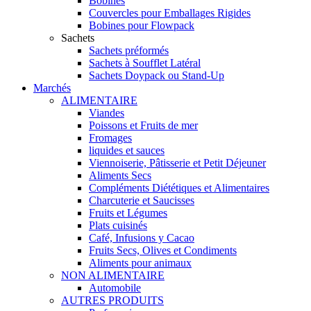
Bobines
Couvercles pour Emballages Rigides
Bobines pour Flowpack
Sachets
Sachets préformés
Sachets à Soufflet Latéral
Sachets Doypack ou Stand-Up
Marchés
ALIMENTAIRE
Viandes
Poissons et Fruits de mer
Fromages
liquides et sauces
Viennoiserie, Pâtisserie et Petit Déjeuner
Aliments Secs
Compléments Diététiques et Alimentaires
Charcuterie et Saucisses
Fruits et Légumes
Plats cuisinés
Café, Infusions y Cacao
Fruits Secs, Olives et Condiments
Aliments pour animaux
NON ALIMENTAIRE
Automobile
AUTRES PRODUITS