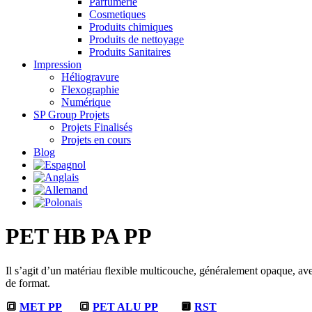
Parfumerie
Cosmetiques
Produits chimiques
Produits de nettoyage
Produits Sanitaires
Impression
Héliogravure
Flexographie
Numérique
SP Group Projets
Projets Finalisés
Projets en cours
Blog
PET HB PA PP
Il s’agit d’un matériau flexible multicouche, généralement opaque, avec b
de format.
🔳
MET PP
🔳
PET ALU PP
🔲
RST