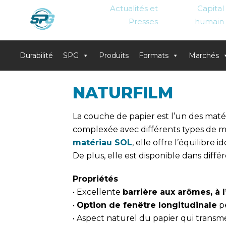
Actualités et
Capital
Presses
humain
Durabilité
SPG
Produits
Formats
Marchés
Skip
NATURFILM
to
content
La couche de papier est l’un des matér
complexée avec différents types de m
matériau SOL
, elle offre l’équilibre
De plus, elle est disponible dans différ
Propriétés
• Excellente
barrière aux arômes, à 
•
Option de fenêtre longitudinale
pe
• Aspect naturel du papier qui trans