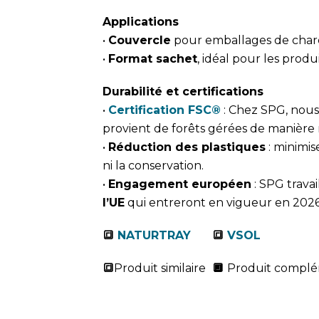
Applications
•
Couvercle
pour emballages de charc
•
Format sachet
, idéal pour les produi
Durabilité et certifications
•
Certification FSC®
: Chez SPG, nous 
provient de forêts gérées de manière 
•
Réduction des plastiques
: minimis
ni la conservation.
•
Engagement européen
: SPG trava
l’UE
qui entreront en vigueur en 2026
🔳
NATURTRAY
🔳
VSOL
🔳
Produit similaire
🔲
Produit complé