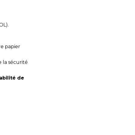
OL).
re papier
 la sécurité
bilité de