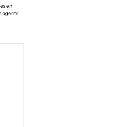
ges en
s agents