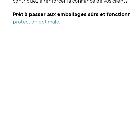
contribuez à renforcer la confiance de vos clients,
Prêt à passer aux emballages sûrs et fonctionn
protection optimale.
VOUS AVE
À SP Group, nous optimisons nos processus de produ
entreprises multinationales nous accordent leur 
Si vous voulez savoir comment votre entreprise 
contactera ou si vous le pré