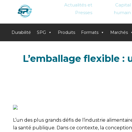
Actualités et
Capital
Presses
humain
Durabilité
SPG
Produits
Formats
Marchés
Skip
to
L’emballage flexible : 
content
L’un des plus grands défis de l’industrie alimentair
la santé publique. Dans ce contexte, la conceptio