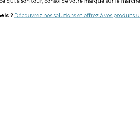
 ce qui, à son tour, consolide votre marque sur le marché
els ?
Découvrez nos solutions et offrez à vos produits 
Z DES QUESTIONS? FAITES-NOU
ction afin d’offrir le service le plus efficient possibl
confiance et croient en notre capacité de production pou
peut profiter de nos services, laissez-nous vos coordo
férez, vous pouvez contact les coordonnées du responsa