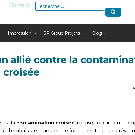
Rechercher :
Contact
Impression
SP Group Projets
Blog
un allié contre la contamina
croisée
4
e est la
contamination
croisée
, un risque qui peut co
n de l’emballage joue un rôle fondamental pour préveni