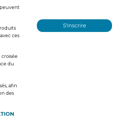
et/ou services offerts par
a peuvent
Plastienvase, S.L.
produits
 avec ces
 croisée
ence du
és, afin
on des
ATION