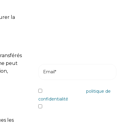
actualités
urer la
Abonnez-vous et recevez les articles
les plus récents de notre blog dans
votre e-mail.
ransférés
ène peut
ion,
J'ai lu et j'accepte la
politique de
confidentialité
Oui, je souhaite recevoir les
informations et communiqués
es les
commerciaux sur les différents
évènements, nouveautés, produits