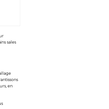
ur
ins sales
allage
rantissons
urs, en
us