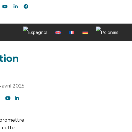
tion
 avril 2025
mpromettre
r cette
Soyez le premier à lire nos