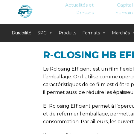
Actualités et
Capital
Presses
humain
Durabilité
SPG
Produits
Formats
Marchés
Skip
R-CLOSING HB EF
to
content
Le Rclosing Efficient est un film flex
l’emballage. On l’utilise comme oper
caractéristiques de ce film est d’être 
il permet aussi de réduire les épaisseur
El Rclosing Efficient permet à l’oper
et de refermer l’emballage, permettan
consommation. Par ailleurs, les ouver