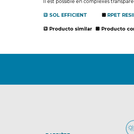
Il est possible en complexes transparen
🔳 SOL EFFICIENT
🔲
RPET RESI
🔳 Producto similar 🔲 Producto 