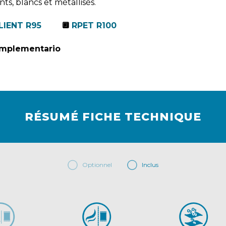
ts, blancs et métallisés.
LIENT R95
🔲
RPET R100
complementario
RÉSUMÉ FICHE TECHNIQUE
Optionnel
Inclus