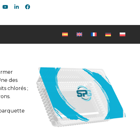
fermer
Une des
ts chlorés ;
rons.
 barquette