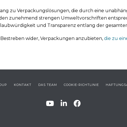
ang zu Verpackungslösungen, die durch eine unabhängi
d den zunehmend strengen Umweltvorschriften entsprech
laubwürdigkeit und Transparenz entlang der gesamten 
s Bestreben wider, Verpackungen anzubieten,
die zu ei
ROUP
KONTAKT
DAS TEAM
COOKIE-RICHTLINIE
HAFTUNGS