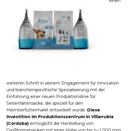
einen
weiteren Schritt in seinem Engagement für Innovation
und branchenspezifische Spezialisierung mit der
Einführung einer neuen Produktionslinie für
Seitenfaltensäcke, die speziell für den
Heimtierfuttermarkt entwickelt wurde.
Diese
Investition im Produktionszentrum in Villarrubia
(Córdoba)
ermöglicht die Herstellung von
Großformatsäcken mit einer Höhe von bis zu 1.000 mm